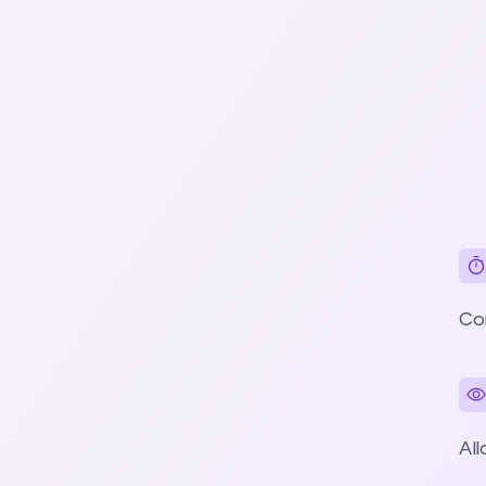
Con
All